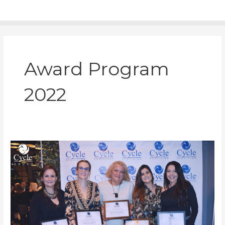
Ir
Main
al
contenido
Men
Award Program
2022